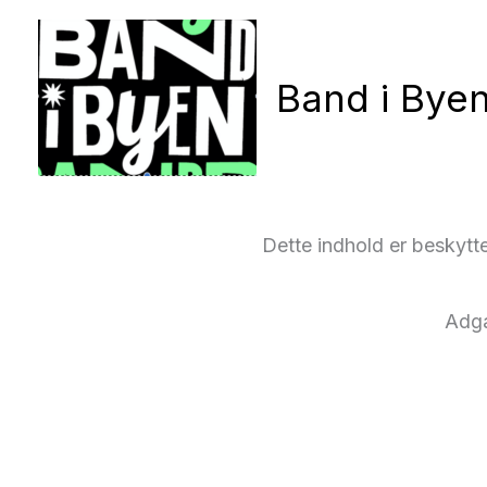
Gå
til
Band i Bye
indholdet
Dette indhold er beskytt
Adg