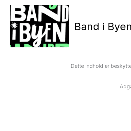
Gå
til
Band i Bye
indholdet
Dette indhold er beskytt
Adg